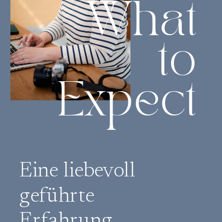
What
to
Expect
Eine liebevoll
geführte
Erfahrung